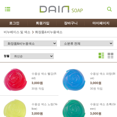
로그인
회원가입
장바구니
마이페이지
비누베이스 및 색소
화장품&비누용색소
정렬
수용성 색소 빨강(R
수용성 색소 파랑(Bl
ed)
ue)
3,000원
3,000원
30원 적립
30원 적립
수용성 색소 노랑(Ye
수용성 색소 초록(Gr
llow)
een)
3,000원
3,000원