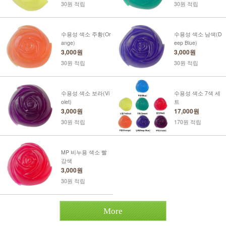
30원 적립
30원 적립
수용성 색소 주황(Or
수용성 색소 남색(D
ange)
eep Blue)
3,000원
3,000원
30원 적립
30원 적립
수용성 색소 보라(Vi
수용성 색소 7색 세
olet)
트
3,000원
17,000원
30원 적립
170원 적립
MP 비누용 색소 빨
강색
3,000원
30원 적립
More