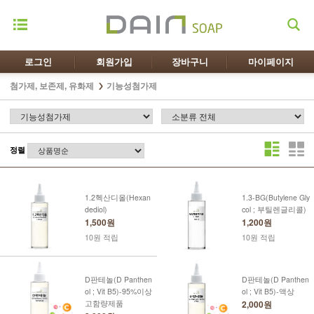
로그인
회원가입
장바구니
마이페이지
첨가제, 보존제, 유화제
기능성첨가제
정렬
1.2헥산디올(Hexan
1.3-BG(Butylene Gly
dediol)
col ; 부틸렌글리콜)
1,500원
1,200원
10원 적립
10원 적립
D판테놀(D Panthen
D판테놀(D Panthen
ol ; Vit B5)-95%이상
ol ; Vit B5)-액상
고함량제품
2,000원