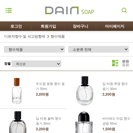
로그인
회원가입
장바구니
마이페이지
디퓨저향수 및 석고방향제
향수제품
정렬
우드캡 원형 향수 용
딥 타원 투명 향수
기 50ml
용기 30ml
2,200원
2,200원
딥 타원 블랙 향수
바이레도 타입 향수
용기 30ml
공병 50ml
2,200원
1,500원