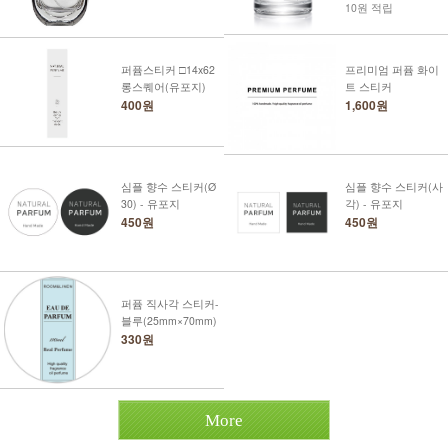
10원 적립
퍼퓸스티커 □14x62
프리미엄 퍼퓸 화이
롱스퀘어(유포지)
트 스티커
400원
1,600원
심플 향수 스티커(Ø
심플 향수 스티커(사
30) - 유포지
각) - 유포지
450원
450원
퍼퓸 직사각 스티커-
블루(25mm×70mm)
330원
More