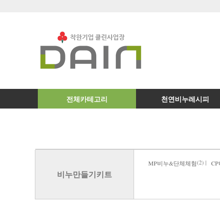
전체카테고리
천연비누레시피
(2) |
MP비누&단체체험
C
비누만들기키트