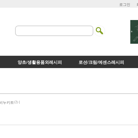
로그인
양초/생활용품외레시피
로션/크림/에센스레시피
(2) |
P비누키트