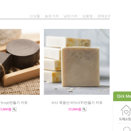
신상품
높은가격
낮은가격
상품명
판매순위
(cp)만들기 키트
서시 옥용산 비누(CP)만들기 키트
33,000원
33,000원