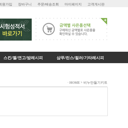
회원가입
장바구니
주문/배송조회
마이페이지
고객게시판
스킨/젤/연고/밤레시피
샴푸/린스/컬러/기타레시피
-
>
HOME
비누만들기키트