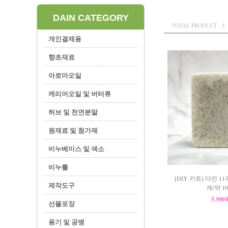
DAIN CATEGORY
TOTAL PRODUCT : 4
개인결제용
향초재료
아로마오일
캐리어오일 및 버터류
허브 및 천연분말
원재료 및 첨가제
비누베이스 및 색소
비누틀
[DIY 키트] 다인 1
제작도구
개(약 10
5,50
선물포장
용기 및 공병