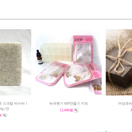
1곡 스크럽 비누바 1
녹여붓기 MP만들기 키트
어성초비누
0g) 만
12,000원
0원
1