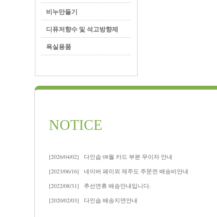
비누만들기
디퓨저향수 및 석고방향제
욕실용품
NOTICE
[2026/04/02]
다인솝 08월 카드 부분 무이자 안내
[2023/06/16]
네이버 페이외 제주도 주문껀 배송비안내
[2022/08/31]
추선연휴 배송안내입니다.
[2020/02/03]
다인솝 배송지연안내