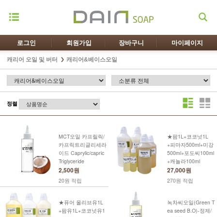
로그인
회원가입
장바구니
마이페이지
캐리어 오일 및 버터
캐리어&베이스오일
정렬
MCT오일 카프릴릭/
★팜1L+코코넛1L
카프릭트리글리세라
+피마자500ml+미강
이드 Caprylic/capric
500ml+포도씨100ml
Triglyceride
+캐놀라100ml
2,500원
27,000원
20원 적립
270원 적립
★퓨어 올리브유1L
녹차씨오일(Green T
+팜유1L+코코넛유1
ea seed B.O)-정제/