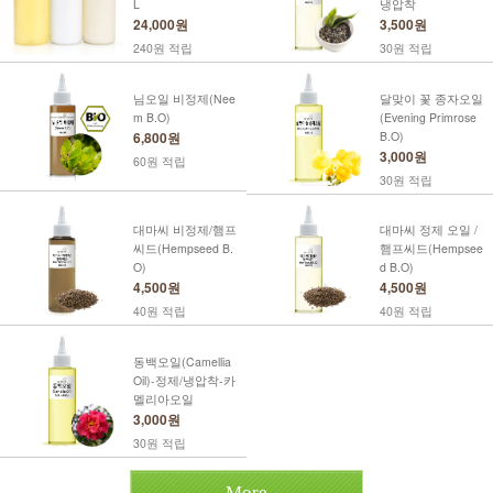
L
냉압착
24,000원
3,500원
240원 적립
30원 적립
님오일 비정제(Nee
달맞이 꽃 종자오일
m B.O)
(Evening Primrose
6,800원
B.O)
3,000원
60원 적립
30원 적립
대마씨 비정제/햄프
대마씨 정제 오일 /
씨드(Hempseed B.
햄프씨드(Hempsee
O)
d B.O)
4,500원
4,500원
40원 적립
40원 적립
동백오일(Camellia
Oil)-정제/냉압착-카
멜리아오일
3,000원
30원 적립
More