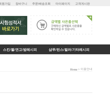
회원가입
장바구니
주문/배송조회
마이페이지
고객게시판
스킨/젤/연고/밤레시피
샴푸/린스/컬러/기타레시피
> 이용안내
Home