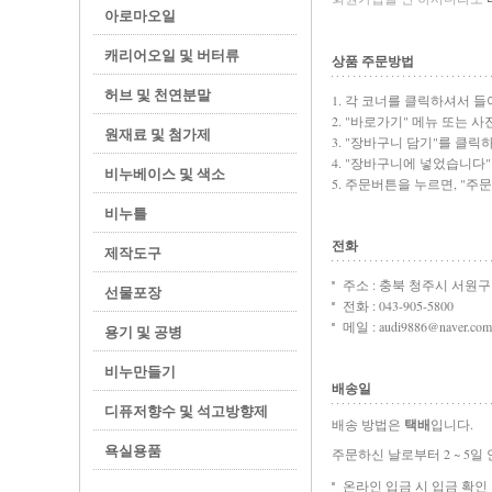
아로마오일
캐리어오일 및 버터류
상품 주문방법
허브 및 천연분말
1. 각 코너를 클릭하셔서 
2. "바로가기" 메뉴 또는
원재료 및 첨가제
3. "장바구니 담기"를 클릭
4. "장바구니에 넣었습니다
비누베이스 및 색소
5. 주문버튼을 누르면, "주
비누틀
전화
제작도구
주소 : 충북 청주시 서원구 
선물포장
전화 : 043-905-5800
메일 : audi9886@naver.com
용기 및 공병
비누만들기
배송일
디퓨저향수 및 석고방향제
배송 방법은
택배
입니다.
욕실용품
주문하신 날로부터 2 ~ 5일
온라인 입금 시 입금 확인 후