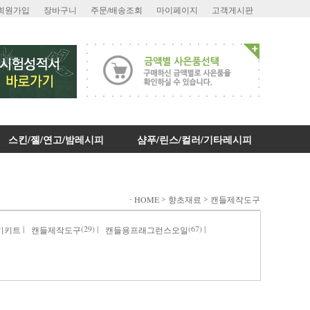
회원가입
장바구니
주문/배송조회
마이페이지
고객게시판
스킨/젤/연고/밤레시피
샴푸/린스/컬러/기타레시피
-
>
>
HOME
향초재료
캔들제작도구
|
(29) |
(67) |
기키트
캔들제작도구
캔들용프래그런스오일