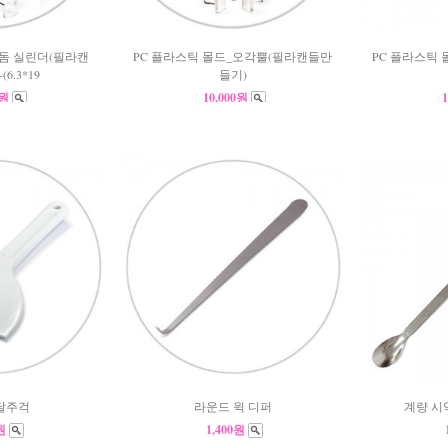
_돔 실린더(필라캔
PC 플라스틱 몰드_오각뿔(필라캔들만
PC 플라스틱
6.3*19
들기)
0원
10,000원
달주걱
라운드 윅 디퍼
계량 시약
0원
1,400원