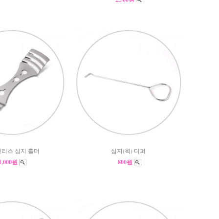
리스 심지 홀더
심지(윅) 디퍼
1,000원
800원