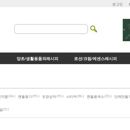
로그인
양초/생활용품외레시피
로션/크림/에센스레시피
(24) |
(55) |
(35) |
(26) |
(22) |
심지탭
캔들용기
포장상자
스티커
캔들용색소
단체만들
(2) |
일