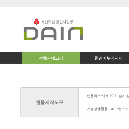
전체카테고리
천연비누레시피
(20) |
캔들왁스/재료
심지/
캔들제작도구
기능성캔들용프래그런스오