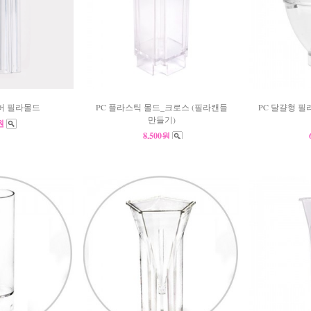
버 필라몰드
PC 플라스틱 몰드_크로스 (필라캔들
PC 달걀형 필
만들기)
0원
8,500원