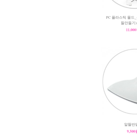
PC 플라스틱 몰드
들만들기)-(
11,00
알뜰반
9,50