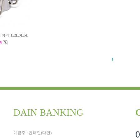
1L,2L,3L,5L
0원
1
DAIN BANKING
0
예금주 : 윤태인(다인)