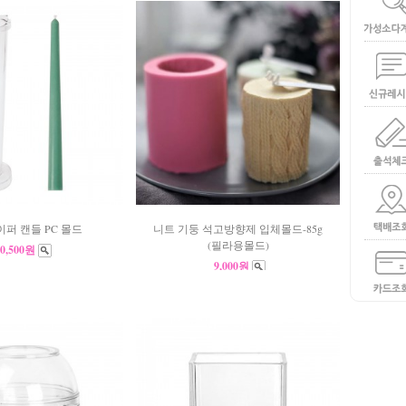
이퍼 캔들 PC 몰드
니트 기둥 석고방향제 입체몰드-85g
(필라용몰드)
10,500원
9,000원