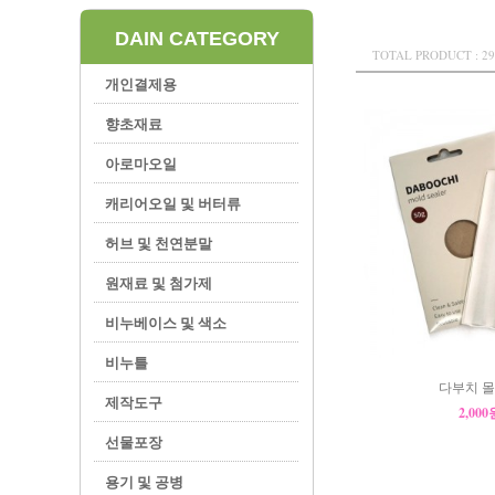
DAIN CATEGORY
TOTAL PRODUCT : 29
개인결제용
향초재료
아로마오일
캐리어오일 및 버터류
허브 및 천연분말
원재료 및 첨가제
비누베이스 및 색소
비누틀
다부치 몰
제작도구
2,00
선물포장
용기 및 공병