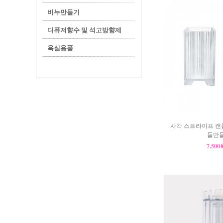
비누만들기
디퓨저향수 및 석고방향제
욕실용품
사각 스트라이프 캔들
들만들
7,50