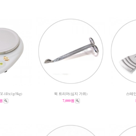
D)(1g/3kg)
윅 트리머(심지 가위)
스테인
0원
7,000원