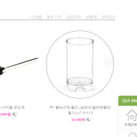
신상품
높은가격
낮은가격
상품명
판매순위
 디지털 온도계
PC 플라스틱 몰드_실린더(필라캔들만
들기))-(7.5*11.5
8,000원
10,500원