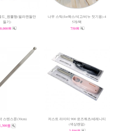
 몰드_원뿔형(필라캔들만
나무 스틱(for왁스/석고/비누 젓기용)-4
들기)
5개/팩
10,000원
750원
 스텐스푼(30cm)
저스트 라이터 900 로즈쿼츠/세레니티
(색상랜덤)
1,300원
2,500원