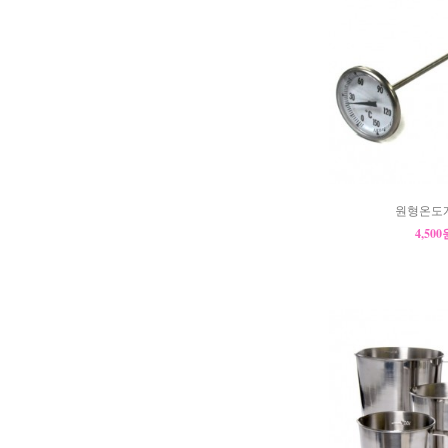
원형온도계
4,50