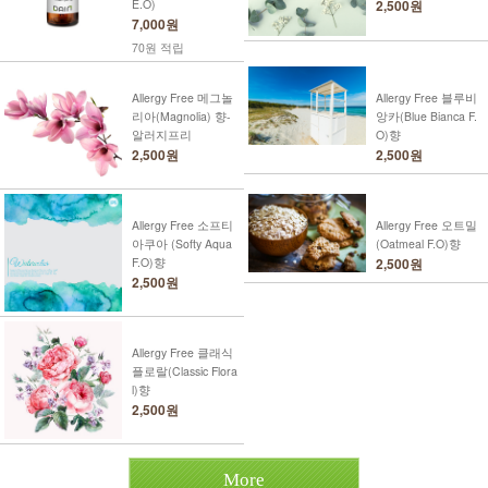
E.O)
2,500원
7,000원
70원 적립
Allergy Free 메그놀
Allergy Free 블루비
리아(Magnolia) 향-
앙카(Blue Bianca F.
알러지프리
O)향
2,500원
2,500원
Allergy Free 소프티
Allergy Free 오트밀
아쿠아 (Softy Aqua
(Oatmeal F.O)향
F.O)향
2,500원
2,500원
Allergy Free 클래식
플로랄(Classic Flora
l)향
2,500원
More