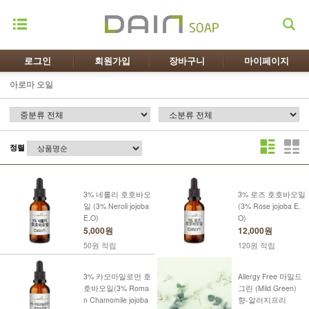
로그인
회원가입
장바구니
마이페이지
아로마 오일
정렬
3% 네롤리 호호바오
3% 로즈 호호바오일
일 (3% Neroli jojoba
(3% Rose jojoba E.
E.O)
O)
5,000원
12,000원
50원 적립
120원 적립
3% 카모마일로먼 호
Allergy Free 마일드
호바오일(3% Roma
그린 (Mild Green)
n Chamomile jojoba
향-알러지프리