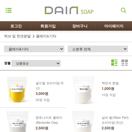
로그인
회원가입
장바구니
마이페이지
허브 및 천연분말
클레이&기타
정렬
골드펄 프리미엄(국
맥반석 분말
산)
1,000원
3,000원
10원 적립
30원 적립
벤토나이트 클레이
실버 펄(Silver Perl)
(Bentonite Clay)
프리미엄(국산)
2,500원
2,500원