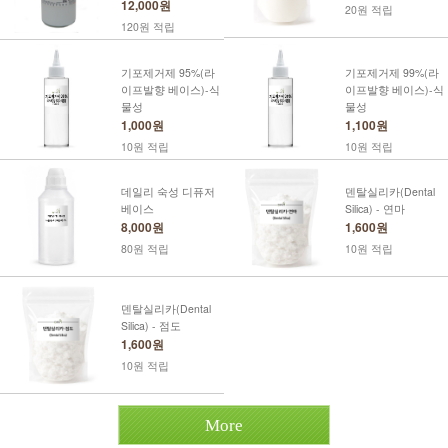
12,000원
20원 적립
120원 적립
기포제거제 95%(라
기포제거제 99%(라
이프발향 베이스)-식
이프발향 베이스)-식
물성
물성
1,000원
1,100원
10원 적립
10원 적립
데일리 숙성 디퓨저
덴탈실리카(Dental
베이스
Silica) - 연마
8,000원
1,600원
80원 적립
10원 적립
덴탈실리카(Dental
Silica) - 점도
1,600원
10원 적립
More