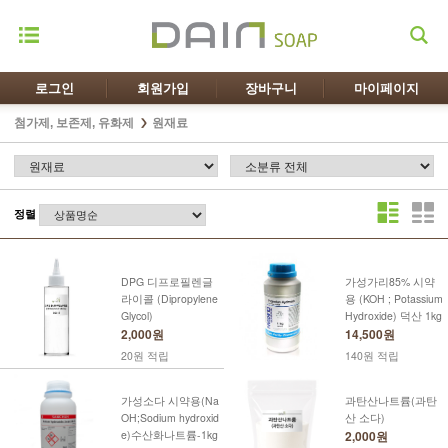
로그인
회원가입
장바구니
마이페이지
첨가제, 보존제, 유화제
원재료
정렬
DPG 디프로필렌글
가성가리85% 시약
라이콜 (Dipropylene
용 (KOH ; Potassium
Glycol)
Hydroxide) 덕산 1kg
2,000원
14,500원
20원 적립
140원 적립
가성소다 시약용(Na
과탄산나트륨(과탄
OH;Sodium hydroxid
산 소다)
e)수산화나트륨-1kg
2,000원