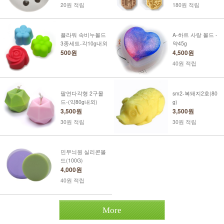
20원 적립
180원 적립
플라워 속비누몰드
A-하트 사랑 몰드 -
3종세트-각10g내외
약45g
500원
4,500원
40원 적립
팔연다각형 2구몰
sm2-복돼지2호(80
드-(약80g내외)
g)
3,500원
3,500원
30원 적립
30원 적립
민무늬원 실리콘몰
드(100G)
4,000원
40원 적립
More