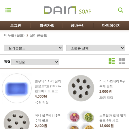
로그인
회원가입
장바구니
마이페이지
비누틀 (몰드)
실리콘몰드
정렬
민무늬직사각 실리
미니 라즈베리 8구
콘몰드2호 (100G)-
수제 몰드
핸드메이드 로고
2,000원
4,000원
20원 적립
40원 적립
미니 블루베리 8구
보름달과 토끼 팔각
수제 몰드
몰드 4종 세트
2,400원
18,000원