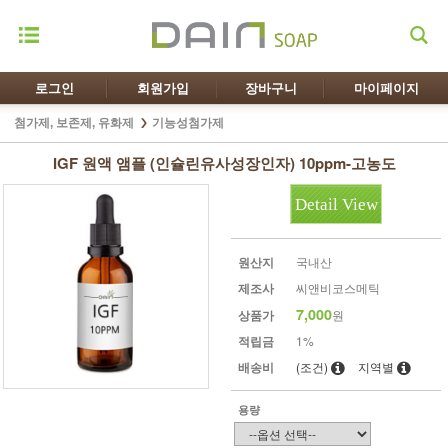
로그인
회원가입
장바구니
마이페이지
첨가제, 보존제, 유화제
기능성첨가제
IGF 원액 앰플 (인슐린유사성장인자) 10ppm-고농도
Detail View
원산지
국내산
제조사
씨앤비코스메틱
7,000
상품가
원
적립금
1%
배송비
(조건)
지역별
용량