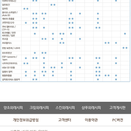
양초외레시피
크림외레시피
스킨외레시피
샴푸외레시피
고객게시판
개인정보취급방침
고객센터
이용약관
PC버전
상호명 : 다인 대표: 윤태인