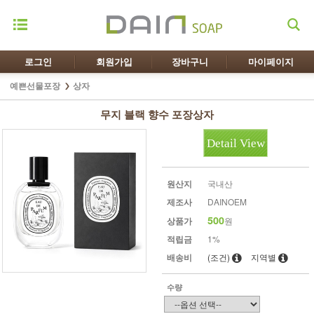
로그인
회원가입
장바구니
마이페이지
예쁜선물포장
상자
무지 블랙 향수 포장상자
Detail View
원산지
국내산
제조사
DAINOEM
500
상품가
원
적립금
1%
배송비
(조건)
지역별
수량