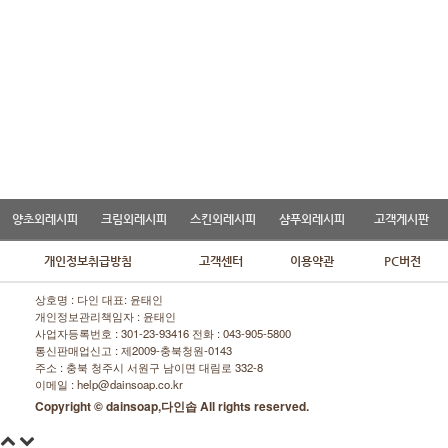
양초외레시피
크림외레시피
스킨외레시피
샴푸외레시피
고객게시판
개인정보취급방침
고객센터
이용약관
PC버전
상호명 : 다인 대표: 윤태인
개인정보관리책임자 : 윤태인
사업자등록번호 : 301-23-93416 전화 :
043-905-5800
통신판매업신고 : 제2009-충북청원-0143
주소 : 충북 청주시 서원구 남이면 대림로 332-8
이메일 : help@dainsoap.co.kr
Copyright © dainsoap,다인솝 All rights reserved.